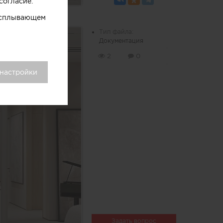
согласие.
 всплывающем
Тип файла:
Документация
2
0
 настройки
Задать вопрос