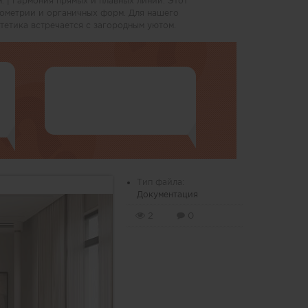
 м. | Гармония прямых и плавных линий. Этот
еометрии и органичных форм. Для нашего
стетика встречается с загородным уютом.
Тип файла:
Документация
2
0