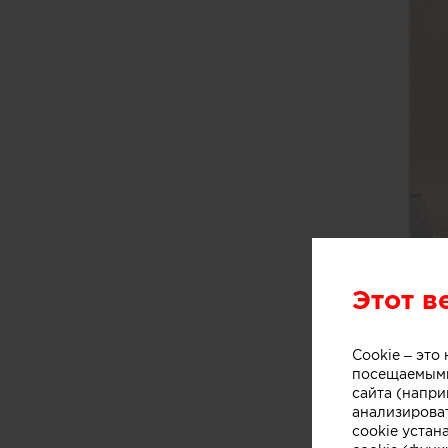
Этот в
Cookie – эт
посещаемыми
сайта (напри
анализирова
cookie устан