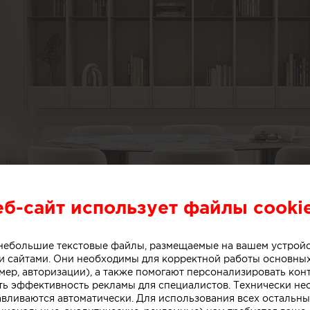
еб-сайт использует файлы cooki
о небольшие текстовые файлы, размещаемые на вашем устрой
 сайтами. Они необходимы для корректной работы основны
мер, авторизации), а также помогают персонализировать кон
ть эффективность рекламы для специалистов. Технически н
авливаются автоматически. Для использования всех остальны