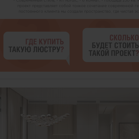
- Современный стиль; - кп Nordic; - 6 комнат; - Площадь 250 кв.
проект представляет собой тонкое сочетание современной г
постоянного клиента мы создали пространство, где чистая э