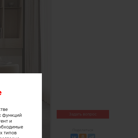
e
стве
Задать вопрос
х функций
тент и
еобходимые
Поделиться
х типов