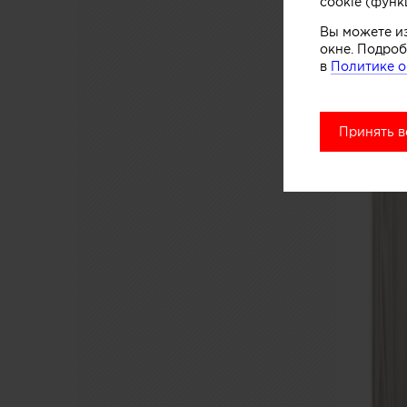
cookie (функ
Вы можете и
окне. Подроб
в
Политике о
Принять в