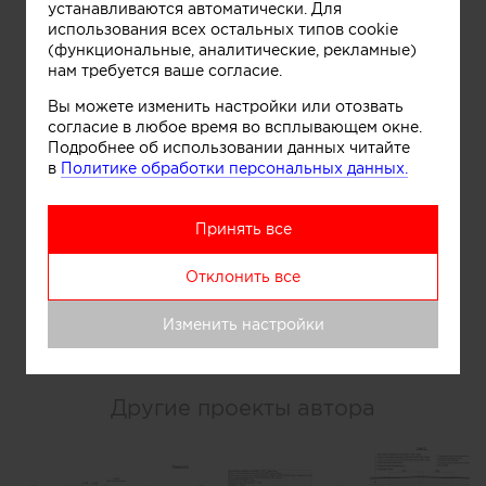
устанавливаются автоматически. Для
использования всех остальных типов cookie
(функциональные, аналитические, рекламные)
E-mail:
нам требуется ваше согласие.
Вы можете изменить настройки или отозвать
согласие в любое время во всплывающем окне.
Подробнее об использовании данных читайте
в
Политике обработки персональных данных.
согласие
Даю
на обработку
персональных данных и согласен
правилами
с
сайта
Принять все
Отклонить все
Отправить
Изменить настройки
Другие проекты автора