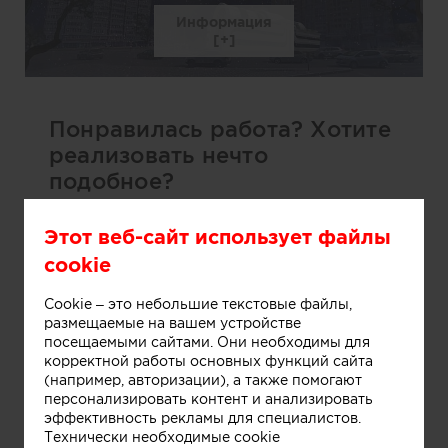
Информация
Понравилась работа? Хотите
реализовать нечто
подобное?
Заполните форму ниже и автор работы
Этот веб-сайт использует файлы
сам свяжется с вами для обсуждения
cookie
деталей.
Cookie – это небольшие текстовые файлы,
Ваше имя:
размещаемые на вашем устройстве
посещаемыми сайтами. Они необходимы для
корректной работы основных функций сайта
(например, авторизации), а также помогают
персонализировать контент и анализировать
Телефон:
эффективность рекламы для специалистов.
Технически необходимые cookie