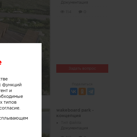
Документация
114
0
e
Задать вопрос
стве
Поделиться
х функций
тент и
еобходимые
х типов
согласие.
wakeboard park -
концепция
 всплывающем
Тип файла:
Документация