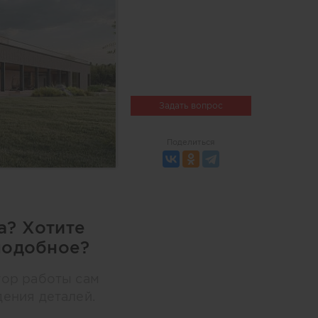
Задать вопрос
Поделиться
а? Хотите
подобное?
тор работы сам
дения деталей.