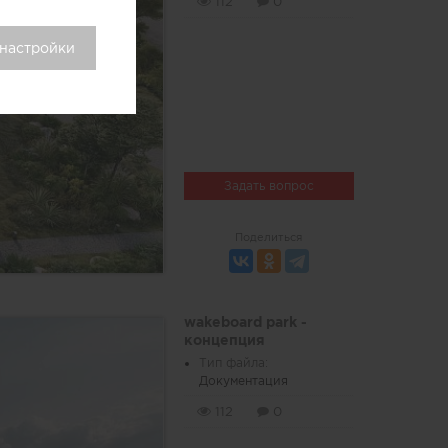
112
0
 настройки
Задать вопрос
Поделиться
wakeboard park -
концепция
Тип файла:
Документация
112
0