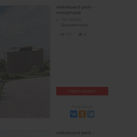
wakeboard park -
концепция
Тип файла:
Документация
113
0
Задать вопрос
Поделиться
wakeboard park -