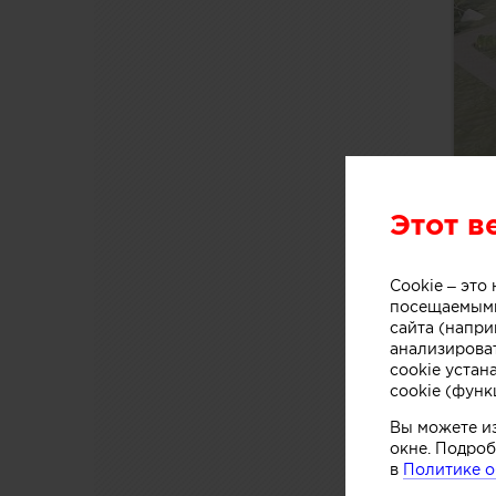
Этот в
Cookie – эт
посещаемыми
сайта (напри
анализирова
cookie устан
cookie (функ
Вы можете и
окне. Подроб
в
Политике о