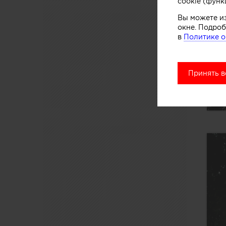
cookie (функ
Вы можете и
окне. Подроб
в
Политике о
Принять в