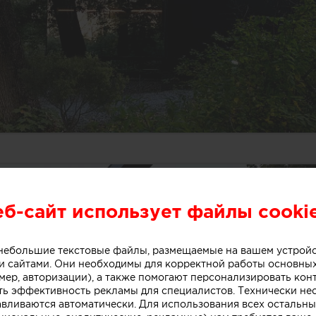
еб-сайт использует файлы cooki
о небольшие текстовые файлы, размещаемые на вашем устрой
 сайтами. Они необходимы для корректной работы основны
мер, авторизации), а также помогают персонализировать кон
ть эффективность рекламы для специалистов. Технически н
авливаются автоматически. Для использования всех остальны