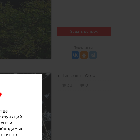
Задать вопрос
Поделиться
Тип файла:
Фото
33
0
e
стве
х функций
тент и
еобходимые
х типов