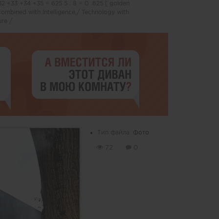
 +33 +34 +35 = 625 5 : 8 = 0 .625 [ golden
 combined with Intelligence,/ Technology with
ure /
Тип файла:
Фото
72
0