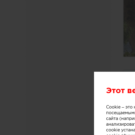
Этот в
Cookie – эт
посещаемыми
сайта (напри
анализирова
cookie устан