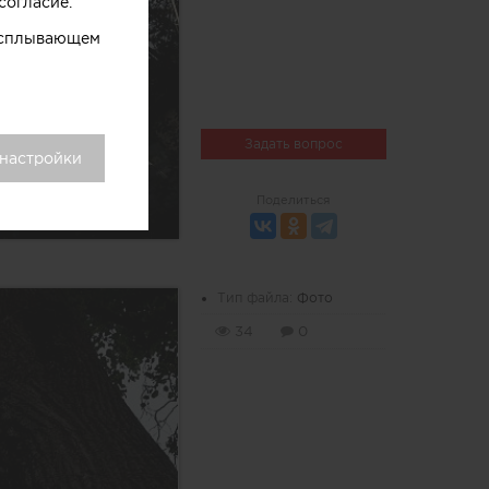
согласие.
 всплывающем
Задать вопрос
 настройки
Поделиться
Тип файла:
Фото
34
0