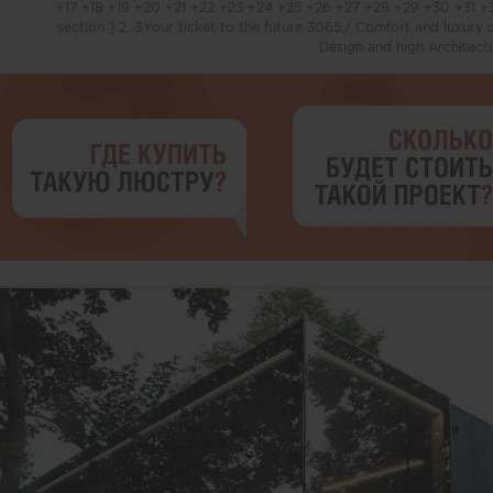
+17 +18 +19 +20 +21 +22 +23 +24 +25 +26 +27 +28 +29 +30 +31 +32
section ] 2. 3.Your ticket to the future 3065,/ Comfort and luxury
Design and high Architect