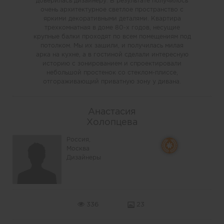
доверилась дизайнеру. В результате получилось
очень архитектурное светлое пространство с
яркими декоративными деталями. Квартира
трехкомнатная в доме 80-х годов, несущие
крупные балки проходят по всем помещениям под
потолком. Мы их зашили, и получилась милая
арка на кухне, а в гостиной сделали интересную
историю с зонированием и спроектировали
небольшой простенок со стеклом-плиссе,
отгораживающий приватную зону у дивана.
Анастасия
Холопцева
Россия,
Москва
Дизайнеры
336
23