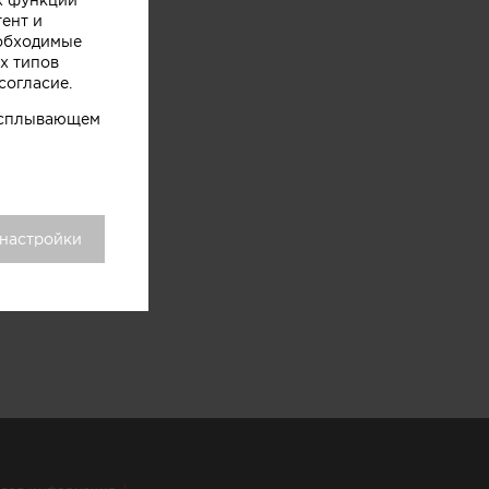
тент и
еобходимые
х типов
согласие.
 всплывающем
 настройки