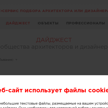
СЕРВИС ПОДБОРА АРХИТЕКТОРА ИЛИ ДИЗАЙНЕР
ДАЙДЖЕСТ
ОБЪЕКТЫ
ПРОФЕССИОНАЛЫ
ДАЙДЖЕСТ
общества архитекторов и дизайне
убывание)
▾
еб-сайт использует файлы cooki
о небольшие текстовые файлы, размещаемые на вашем устрой
 сайтами. Они необходимы для корректной работы основны