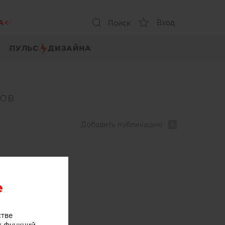
А
Вход
Поиск
ПУЛЬС
ДИЗАЙНА
ров
Добавить
публикацию
e
стве
х функций