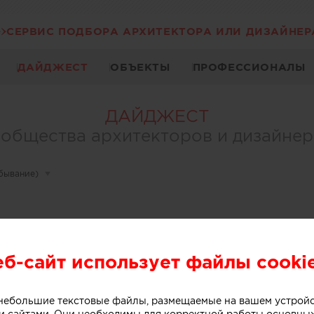
СЕРВИС ПОДБОРА АРХИТЕКТОРА ИЛИ ДИЗАЙНЕР
ДАЙДЖЕСТ
ОБЪЕКТЫ
ПРОФЕССИОНАЛЫ
ДАЙДЖЕСТ
общества архитекторов и дизайне
убывание)
▾
еб-сайт использует файлы cooki
о небольшие текстовые файлы, размещаемые на вашем устрой
 сайтами. Они необходимы для корректной работы основны