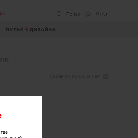
А
Вход
Поиск
ПУЛЬС
ДИЗАЙНА
ров
Добавить
публикацию
e
стве
х функций