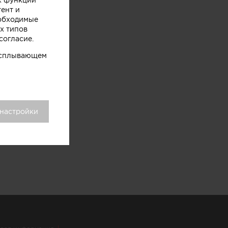
тент и
еобходимые
х типов
согласие.
 всплывающем
 настройки