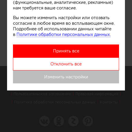
(функциональные, аналитические, рекламные)
в
нам требуется ваше согласие.
области
дизайна,
Вы можете изменить настройки или отозвать
архитектуры
согласие в любое время во всплывающем окне.
и
строительства,
Подробнее об использовании данных читайте
позволяя
в
Политике обработки персональных данных.
им
делиться
авторским
Принять все
контентом
и
опытом,
Отклонить все
а
читателям
Изменить настройки
—
получать
О проекте
Аккаунт PROFI для специалистов
эксклюзивные
и
Пользовательское соглашение
Правовая информация
полезные
Политика обработки персональных данных
Контакты
материалы
с
сайта.