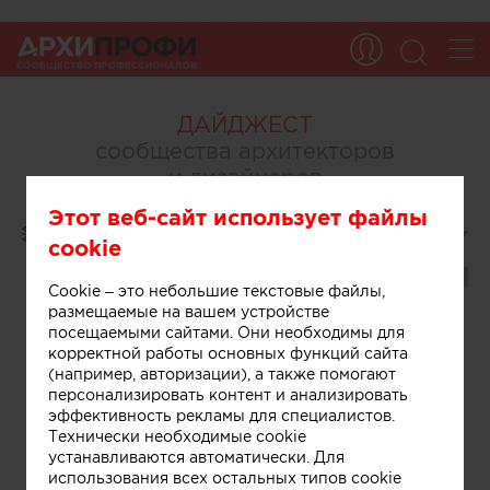
ДАЙДЖЕСТ
сообщества архитекторов
и дизайнеров
Этот веб-сайт использует файлы
Дайджест
Фильтр
Сортировать:
по дате добавления (убывание)
▾
ARCHIPROFI
cookie
—
Добавить
публикацию
это
Cookie – это небольшие текстовые файлы,
уникальная
размещаемые на вашем устройстве
подборка
посещаемыми сайтами. Они необходимы для
материалов,
корректной работы основных функций сайта
созданных
самими
(например, авторизации), а также помогают
пользователями
персонализировать контент и анализировать
портала
эффективность рекламы для специалистов.
ARCHIPROFI.
Технически необходимые cookie
Платформа
устанавливаются автоматически. Для
объединяет
использования всех остальных типов cookie
профессионалов