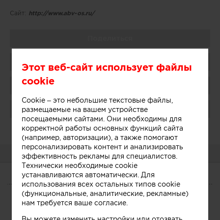
Сайт:
http://www.abv-os.ru/
Поделиться
Добавить в избранное
Этот веб-сайт использует файлы
cookie
Присоединиться
Cookie – это небольшие текстовые файлы,
Поблагодарить
размещаемые на вашем устройстве
посещаемыми сайтами. Они необходимы для
корректной работы основных функций сайта
Администратор:
Показать
(например, авторизации), а также помогают
персонализировать контент и анализировать
О КОМПАНИИ
эффективность рекламы для специалистов.
Технически необходимые cookie
устанавливаются автоматически. Для
О КОМПАНИИ
использования всех остальных типов cookie
(функциональные, аналитические, рекламные)
нам требуется ваше согласие.
Сегодня
Услуги
Участники
Вы можете изменить настройки или отозвать