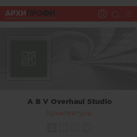
Работаем c:
2017
На сайте:
9 лет
Количество работ:
0
Оценка клиентов:
0
Оценка специалистов:
0
Участники:
2
A B V Overhaul Studio
Архитектура