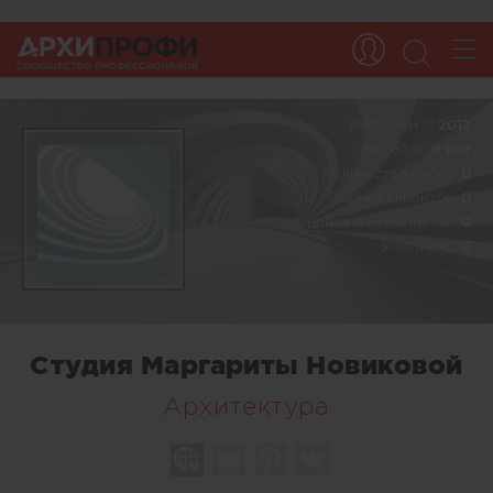
Работаем c:
2017
На сайте:
9 лет
Количество работ:
0
Оценка клиентов:
0
Оценка специалистов:
0
Участники:
2
Студия Маргариты Новиковой
Архитектура