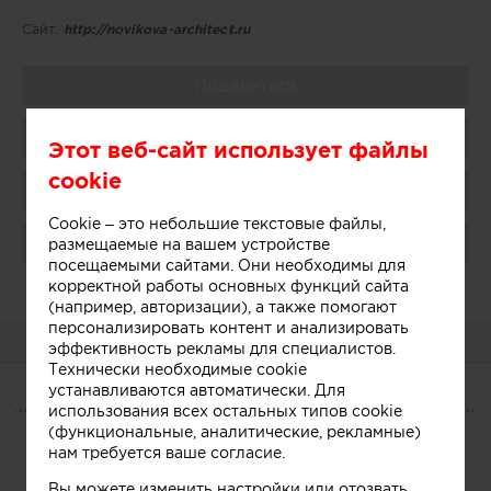
Сайт:
http://novikova-architect.ru
Поделиться
Добавить в избранное
Этот веб-сайт использует файлы
cookie
Присоединиться
Cookie – это небольшие текстовые файлы,
Поблагодарить
размещаемые на вашем устройстве
посещаемыми сайтами. Они необходимы для
корректной работы основных функций сайта
Администратор:
Показать
(например, авторизации), а также помогают
персонализировать контент и анализировать
О КОМПАНИИ
эффективность рекламы для специалистов.
Технически необходимые cookie
устанавливаются автоматически. Для
О КОМПАНИИ
использования всех остальных типов cookie
(функциональные, аналитические, рекламные)
нам требуется ваше согласие.
Сегодня
Услуги
Участники
Вы можете изменить настройки или отозвать