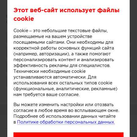
Этот веб-сайт использует файлы
Email:
info@akimenkov.ru
cookie
Сайт:
www.akimenkov.ru
Cookie – это небольшие текстовые файлы,
размещаемые на вашем устройстве
Поделиться
посещаемыми сайтами. Они необходимы для
корректной работы основных функций сайта
Добавить в избранное
(например, авторизации), а также помогают
персонализировать контент и анализировать
эффективность рекламы для специалистов.
Присоединиться
Технически необходимые cookie
устанавливаются автоматически. Для
Поблагодарить
использования всех остальных типов cookie
(функциональные, аналитические, рекламные)
Администратор:
Показать
нам требуется ваше согласие.
Вы можете изменить настройки или отозвать
О КОМПАНИИ
согласие в любое время во всплывающем окне.
Подробнее об использовании данных читайте
в
Политике обработки персональных данных.
О КОМПАНИИ