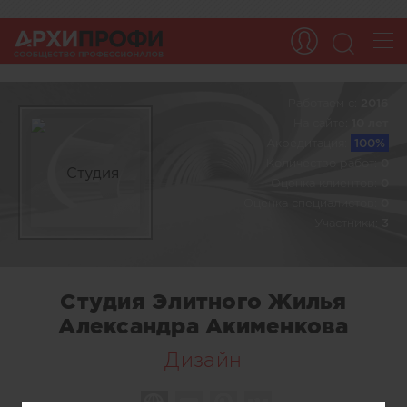
Работаем c:
2016
На сайте:
10 лет
Акредитация:
100%
Количество работ:
0
Оценка клиентов:
0
Оценка специалистов:
0
Участники:
3
Студия Элитного Жилья
Александра Акименкова
Дизайн