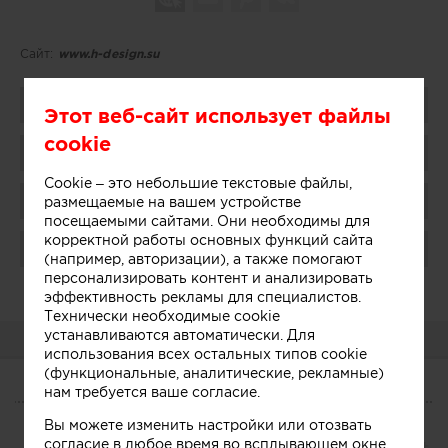
Сайт:
www.h-design.su
Поделиться
Этот веб-сайт использует файлы
cookie
Добавить в избранное
Cookie – это небольшие текстовые файлы,
Присоединиться
размещаемые на вашем устройстве
посещаемыми сайтами. Они необходимы для
корректной работы основных функций сайта
Поблагодарить
(например, авторизации), а также помогают
персонализировать контент и анализировать
Администратор:
Показать
эффективность рекламы для специалистов.
Технически необходимые cookie
устанавливаются автоматически. Для
О КОМПАНИИ
использования всех остальных типов cookie
(функциональные, аналитические, рекламные)
нам требуется ваше согласие.
О КОМПАНИИ
Вы можете изменить настройки или отозвать
Сегодня
согласие в любое время во всплывающем окне.
Услуги
Участники
Связанные