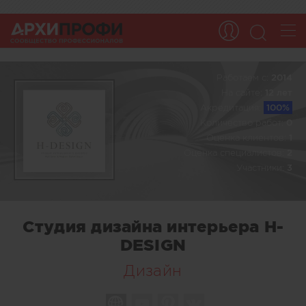
Работаем c:
2014
На сайте:
12 лет
Акредитация:
100%
Количество работ:
0
Оценка клиентов:
1
Оценка специалистов:
2
Участники:
3
Студия дизайна интерьера H-
DESIGN
Дизайн