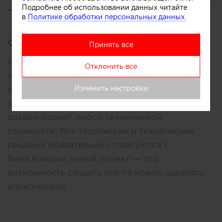
Подробнее об использовании данных читайте
в
Политике обработки персональных данных.
Описание:
Принять все
Студия дизайна интерьера Рустама и Марии
Отклонить все
Хамитовых H-DESIGN Мы свободно владеем
Изменить настройки
всеми направлениями интерьерного дизайна,
профессионально разработаем для Вас
дизайн-проект любой технической
сложности. Все творческие и технические
решения обязательно согласуются с
Вами.Каждый новый проект — это
возможность создать что-то новое, удивлять
и восхищать!