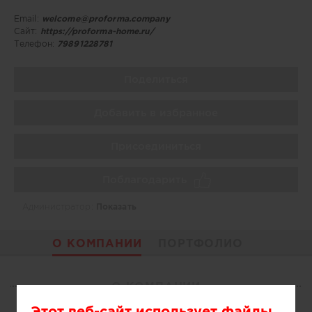
Email:
welcome@proforma.company
Сайт:
https://proforma-home.ru/
Телефон:
79891228781
Поделиться
Добавить в избранное
Присоединиться
Поблагодарить
Администратор:
Показать
О КОМПАНИИ
ПОРТФОЛИО
О КОМПАНИИ
Этот веб-сайт использует файлы