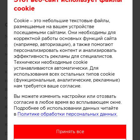
Сегодня
Участники
cookie
Cookie – это небольшие текстовые файлы,
Описание:
размещаемые на вашем устройстве
посещаемыми сайтами. Они необходимы для
Мы тщательно контролируем каждый этап
корректной работы основных функций сайта
(например, авторизации), а также помогают
производства, начиная от выбора
персонализировать контент и анализировать
материалов и заканчивая финальной
эффективность рекламы для специалистов.
Технически необходимые cookie
отделкой, чтобы гарантировать высокое
устанавливаются автоматически. Для
качество нашей продукции. Благодаря
использования всех остальных типов cookie
(функциональные, аналитические, рекламные)
нашему опыту и профессионализму, мы
нам требуется ваше согласие.
выполняем заказы по всему миру, создавая
Вы можете изменить настройки или отозвать
мебель, которая становится визитной
согласие в любое время во всплывающем окне.
карточкой вашего интерьера. Мы помогаем
Подробнее об использовании данных читайте
в
Политике обработки персональных данных.
вам определить все детали вашего заказа: от
количества и габаритов секций до
Принять все
расположения штанги и высоты ящиков.