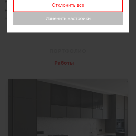
Наша мебель отличается продуманным
Отклонить все
наполнением, удобной эксплуатацией и
аккуратным хранением
Изменить настройки
ПОРТФОЛИО
Работы