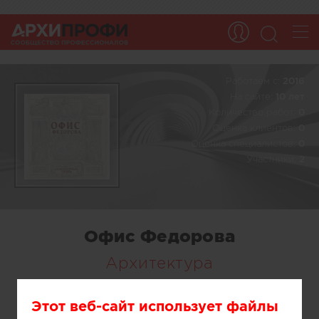
Работаем c:
2016
На сайте:
10 лет
Количество работ:
0
Оценка клиентов:
0
Оценка специалистов:
0
Участники:
2
Офис Федорова
Архитектура
Этот веб-сайт использует файлы