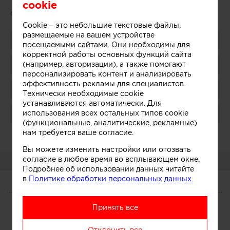
cookie
Сайт:
http://www.afd-office.com/
Cookie – это небольшие текстовые файлы,
размещаемые на вашем устройстве
Поделиться
посещаемыми сайтами. Они необходимы для
корректной работы основных функций сайта
(например, авторизации), а также помогают
Добавить в избранное
персонализировать контент и анализировать
эффективность рекламы для специалистов.
Присоединиться
Технически необходимые cookie
устанавливаются автоматически. Для
использования всех остальных типов cookie
Поблагодарить
(функциональные, аналитические, рекламные)
нам требуется ваше согласие.
Администратор:
Показать
Вы можете изменить настройки или отозвать
согласие в любое время во всплывающем окне.
О КОМПАНИИ
Подробнее об использовании данных читайте
в
Политике обработки персональных данных.
О КОМПАНИИ
Принять все
Сегодня
Услуги
Участники