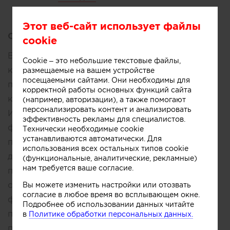
Этот веб-сайт использует файлы
Описание:
cookie
Бутик Итальянской Плитки ЛУЧИДО -
Cookie – это небольшие текстовые файлы,
компания НОМЕР ОДИН в России по объемам
размещаемые на вашем устройстве
посещаемыми сайтами. Они необходимы для
поставок, ассортименту и складскому запасу
корректной работы основных функций сайта
керамического гранита производства
(например, авторизации), а также помогают
персонализировать контент и анализировать
Италии. Мы работаем как с индустриальными
эффективность рекламы для специалистов.
фабриками, так и с мануфактурами,
Технически необходимые cookie
устанавливаются автоматически. Для
производящими мелкосерийные
использования всех остальных типов cookie
дизайнерские коллекции и плитку ручного
(функциональные, аналитические, рекламные)
нам требуется ваше согласие.
производства. На данный момент в наших
салонах представлено 65 итальянских
Вы можете изменить настройки или отозвать
согласие в любое время во всплывающем окне.
фабрик, что составляет 87% от объема
Подробнее об использовании данных читайте
производства всех итальянских
в
Политике обработки персональных данных.
производителей керамики. Федеральная сеть