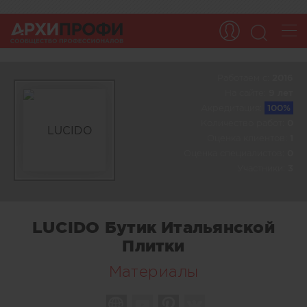
Работаем c:
2016
На сайте:
9 лет
Акредитация:
100%
Количество работ:
0
Оценка клиентов:
1
Оценка специалистов:
0
Участники:
3
LUCIDO Бутик Итальянской
Плитки
Материалы