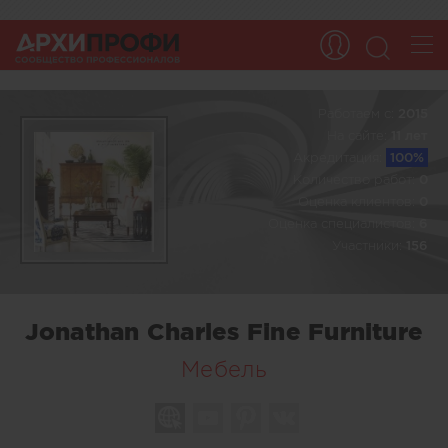
Работаем c:
2015
На сайте:
11 лет
Акредитация:
100%
Количество работ:
0
Оценка клиентов:
0
Оценка специалистов:
6
Участники:
156
Jonathan Charles Fine Furniture
Мебель