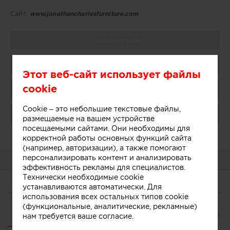
Сайт:
www.jonathancharlesfurniture.com
Поделиться
Добавить в избранное
Этот веб-сайт использует файлы
cookie
Присоединиться
Cookie – это небольшие текстовые файлы,
Поблагодарить
размещаемые на вашем устройстве
посещаемыми сайтами. Они необходимы для
Администратор:
Показать
корректной работы основных функций сайта
(например, авторизации), а также помогают
персонализировать контент и анализировать
О КОМПАНИИ
эффективность рекламы для специалистов.
Технически необходимые cookie
устанавливаются автоматически. Для
О КОМПАНИИ
использования всех остальных типов cookie
(функциональные, аналитические, рекламные)
Сегодня
Участники
Связанные компании
нам требуется ваше согласие.