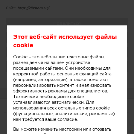
Сайт:
http://dizhom.ru/
Поделиться
Этот веб-сайт использует файлы
Добавить в избранное
cookie
Присоединиться
Cookie – это небольшие текстовые файлы,
размещаемые на вашем устройстве
Поблагодарить
посещаемыми сайтами. Они необходимы для
корректной работы основных функций сайта
Администратор:
Показать
(например, авторизации), а также помогают
персонализировать контент и анализировать
эффективность рекламы для специалистов.
О КОМПАНИИ
Технически необходимые cookie
устанавливаются автоматически. Для
использования всех остальных типов cookie
О КОМПАНИИ
(функциональные, аналитические, рекламные)
нам требуется ваше согласие.
Сегодня
Услуги
Участники
Вы можете изменить настройки или отозвать