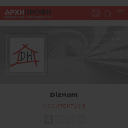
Работаем c:
2017
На сайте:
9 лет
Количество работ:
0
Оценка клиентов:
0
Оценка специалистов:
0
Участники:
2
DizHom
Архитектура