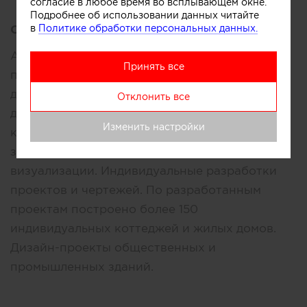
согласие в любое время во всплывающем окне.
Подробнее об использовании данных читайте
в
Политике обработки персональных данных.
Описание:
Архитектурное, ландшафтное
Принять все
проектирование, ремонт и строительством
домов под ключ и проектирование, ремонт и
Отклонить все
дизайн-интерьера квартир, офисов и
Изменить настройки
коттеджей, реконструкция существующих
зданий. Эскизные и рабочие проекты. 3D-
визуализации. Индивидуальные разработки
проектов и чертежей. По разработанным
проектам построено более 150
индивидуальных коттеджей и жилых домов.
Дизайн-проекты общественных и
промышленных зданий.