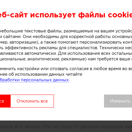
еб-сайт использует файлы cooki
изайн-студия Натальи Соломатов
о небольшие текстовые файлы, размещаемые на вашем устрой
Дизайн
 сайтами. Они необходимы для корректной работы основны
мер, авторизации), а также помогают персонализировать кон
ть эффективность рекламы для специалистов. Технически н
авливаются автоматически. Для использования всех остальны
циональные, аналитические, рекламные) нам требуется ваше 
зменить настройки или отозвать согласие в любое время во
О КОМПАНИИ
нее об использовании данных читайте
бработки персональных данных.
О КОМПАНИИ
Сегодня
Услуги
Участники
се
Отклонить все
Изменить
нимаем, что дизайн интерьера это большая ответст
ймем заказчика и сможем реализовать его идеи и ж
ртна его жизнь. Мы не просто делаем хорошие че