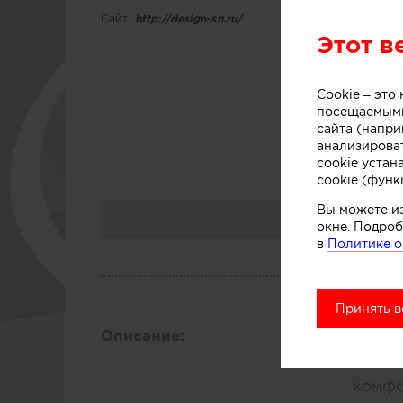
Сайт:
http://design-sn.ru/
Этот в
Д
Cookie – эт
посещаемыми
сайта (напри
анализирова
cookie устан
cookie (функ
Вы можете и
окне. Подроб
в
Политике о
Принять в
Описание:
Мы по
мы по
комфо