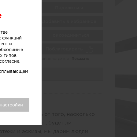
Поделиться
e
Добавить в избранное
ой
стве
Присоединиться
х функций
тент и
Поблагодарить
еобходимые
х типов
Администратор:
Показать
согласие.
 всплывающем
 настройки
венность. Ведь от того, насколько
елания, зависит, будет ли
ртежи и эскизы, мы дарим людям