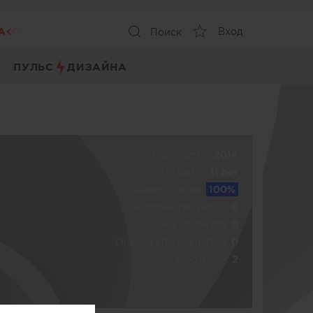
А
Вход
Поиск
ПУЛЬС
ДИЗАЙНА
Работаем c:
2014
На сайте:
11 лет
Акредитация:
100%
Количество работ:
0
Оценка клиентов:
0
Оценка специалистов:
0
Участники:
2