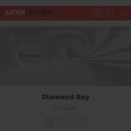
Работаем c:
2022
На сайте:
4 года
Количество работ:
0
Оценка клиентов:
0
Оценка специалистов:
0
Участники:
1
Diamond Ray
Дизайн