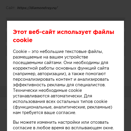
Сайт:
https://diamondray.ru/
Поделиться
Этот веб-сайт использует файлы
Добавить в избранное
cookie
Присоединиться
Cookie – это небольшие текстовые файлы,
размещаемые на вашем устройстве
посещаемыми сайтами. Они необходимы для
Поблагодарить
корректной работы основных функций сайта
(например, авторизации), а также помогают
Администратор:
Показать
персонализировать контент и анализировать
эффективность рекламы для специалистов.
Технически необходимые cookie
О КОМПАНИИ
устанавливаются автоматически. Для
использования всех остальных типов cookie
(функциональные, аналитические, рекламные)
О КОМПАНИИ
нам требуется ваше согласие.
Сегодня
Услуги
Участники
Вы можете изменить настройки или отозвать
согласие в любое время во всплывающем окне.