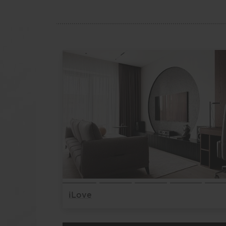
iLove