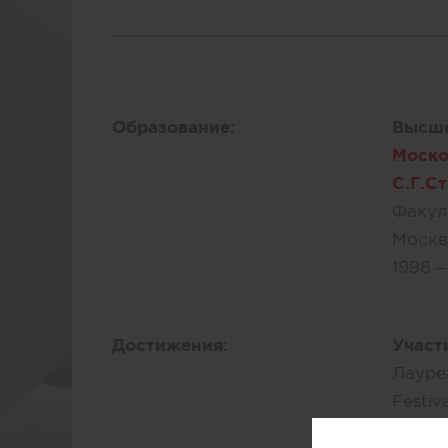
Образование:
Высше
Моско
С.Г.С
Факул
Москв
1998 
Достижения:
Участ
Лауреа
Festiv
Award