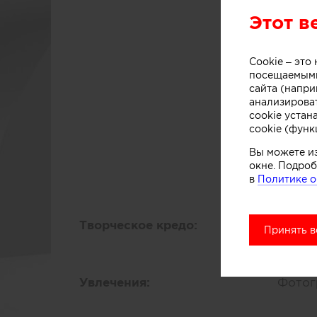
Этот в
Награ
Лауре
интер
Cookie – эт
посещаемыми
сайта (напри
Ассоц
анализирова
Член 
cookie устан
cookie (функ
Други
Вы можете и
окне. Подроб
Публик
в
Политике о
Works
Творческое кредо:
Снача
Принять в
уже э
Увлечения:
Фотог