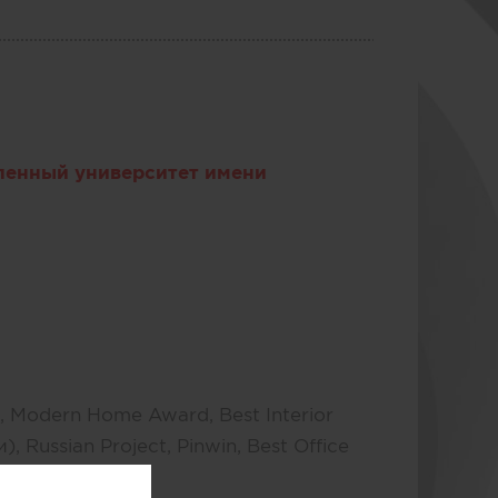
енный университет имени
, Modern Home Award, Best Interior
Russian Project, Pinwin, Best Office