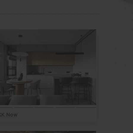
К Now