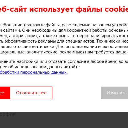
еб-сайт использует файлы cooki
ды:
ат премий Interia Awards, PinWin, других конкурс
ьеров
о небольшие текстовые файлы, размещаемые на вашем устрой
 сайтами. Они необходимы для корректной работы основны
мер, авторизации), а также помогают персонализировать кон
иации:
ть эффективность рекламы для специалистов. Технически н
Союза Архитекторов России
авливаются автоматически. Для использования всех остальны
циональные, аналитические, рекламные) нам требуется ваше 
е достижения:
зменить настройки или отозвать согласие в любое время во
нее об использовании данных читайте
ации в российских и зарубежных изданиях, а также
бработки персональных данных.
paces на английском и китайском языках
ла необходимо сконструировать грамотное и фун
се
Отклонить все
Изменить
ффектно декорировать его
рафия