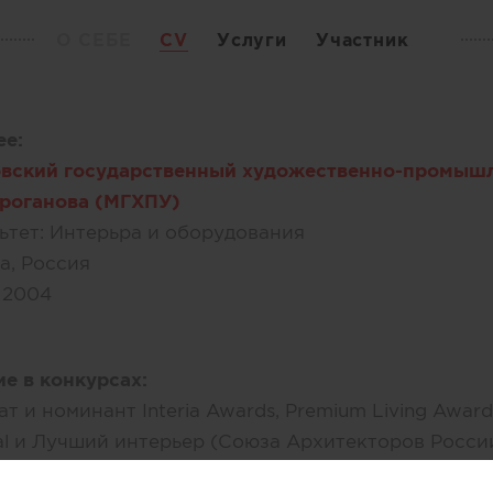
О СЕБЕ
CV
Услуги
Участник
е:
вский государственный художественно-промышл
троганова (МГХПУ)
ьтет:
Интерьра и оборудования
а, Россия
– 2004
ие в конкурсах:
т и номинант Interia Awards, Premium Living Award
al и Лучший интерьер (Союза Архитекторов России), 
s, других конкурсов