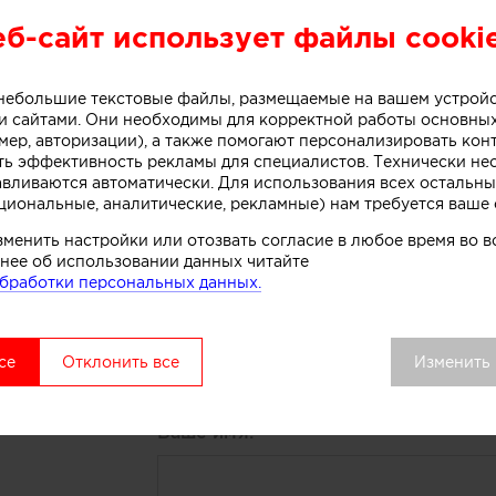
еб-сайт использует файлы cooki
о небольшие текстовые файлы, размещаемые на вашем устрой
 сайтами. Они необходимы для корректной работы основны
мер, авторизации), а также помогают персонализировать кон
23:41
ть эффективность рекламы для специалистов. Технически н
ay
M
авливаются автоматически. Для использования всех остальны
циональные, аналитические, рекламные) нам требуется ваше 
зменить настройки или отозвать согласие в любое время во
нее об использовании данных читайте
Понравилась работ
бработки персональных данных.
реализовать нечто 
Заполните форму ниже и ав
се
Отклонить все
Изменить
свяжется с вами для обсуж
Ваше имя: