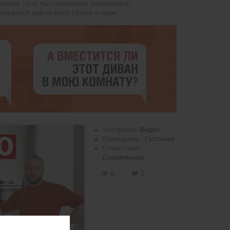
 Кроме того, мы стремились подчеркнуть
рывался вид на реку Сетунь и парк.
Тип файла:
Видео
Помещение :
Гостиная
Стилистика:
Современная
8
0