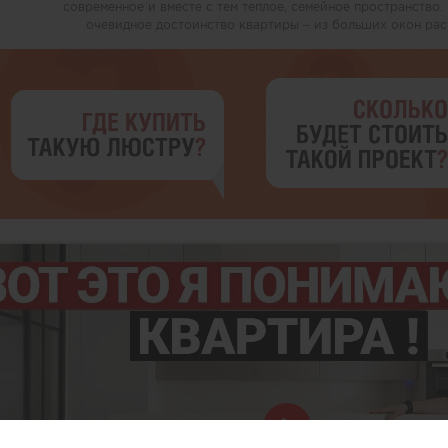
современное и вместе с тем теплое, семейное пространство.
очевидное достоинство квартиры – из больших окон раск
Play