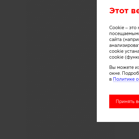
Этот в
Cookie – эт
посещаемыми
сайта (напри
анализирова
Pl
cookie устан
cookie (функ
Вы можете и
окне. Подроб
в
Политике о
Принять в