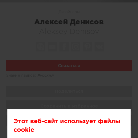
Дизайнеры
Алексей Денисов
Aleksey Denisov
Связаться
Знание языков:
Русский
Поделиться
Сохранить в избранное
Этот веб-сайт использует файлы
Поблагодарить
cookie