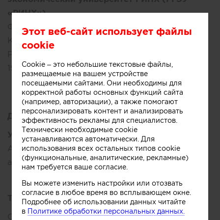
«РИНХ»)
Факультет:
юридисческий
Этот веб-сайт использует файлы
Кафедра:
юриспруденция
cookie
Ростов-на-Дону, Россия
Cookie – это небольшие текстовые файлы,
1999 – 2004
размещаемые на вашем устройстве
посещаемыми сайтами. Они необходимы для
корректной работы основных функций сайта
(например, авторизации), а также помогают
персонализировать контент и анализировать
Достижения:
эффективность рекламы для специалистов.
Технически необходимые cookie
Участие в конкурсах:
устанавливаются автоматически. Для
A'design awards, IDA design awards, ADD design
использования всех остальных типов cookie
(функциональные, аналитические, рекламные)
awards
нам требуется ваше согласие.
Вы можете изменить настройки или отозвать
согласие в любое время во всплывающем окне.
Творческое кредо:
Подробнее об использовании данных читайте
в
Политике обработки персональных данных.
Старый фонд Москвы