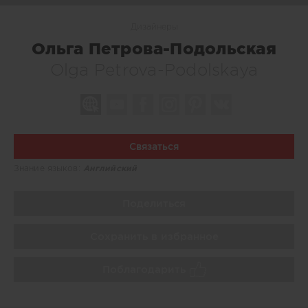
Дизайнеры
Ольга Петрова-Подольская
Olga Petrova-Podolskaya
Связаться
Знание языков:
Английский
Поделиться
Сохранить в избранное
Поблагодарить