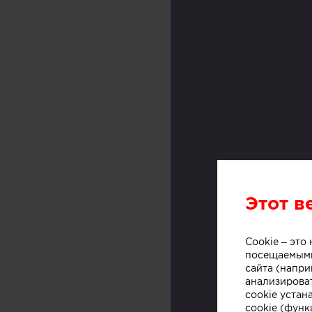
Этот в
Cookie – эт
посещаемыми
сайта (напри
анализирова
cookie устан
cookie (функ