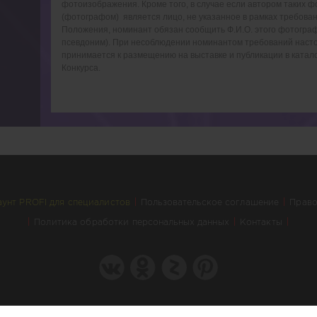
фотоизображения. Кроме того, в случае если автором таких 
(фотографом) является лицо, не указанное в рамках требован
Положения, номинант обязан сообщить Ф.И.О. этого фотограф
псевдоним). При несоблюдении номинантом требований насто
принимается к размещению на выставке и публикации в катал
Конкурса.
аунт PROFI для специалистов
Пользовательское соглашение
Право
Политика обработки персональных данных
Контакты