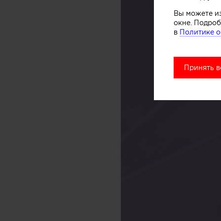
Вы можете и
окне. Подроб
в
Политике о
Принять в