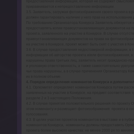
предоставление информации, которая не содержит смысловог
приравнивается к непредоставлению информации.
3.5. Заявитель, загружая фотоизображения своего проекта в
должен гарантировать наличие у него прав на использовани
По требованию Организатора Конкурса Заявитель обязуется
предоставлять копии правоустанавливающих документов на 
проекта, заявленного на участие в Конкурсе. В случае отсутст
правоустанавливающих документов на права на фотоизображе
на участие в Конкурсе, проект может быть снят с участия в Кон
3.6. В случае предоставления недостоверной информации, в 
информации об авторстве проекта и/или фотоизображения, в 
нарушены права третьих лиц, заявитель несет гражданско-пр
и уголовную ответственность, а также самостоятельно урегули
чьи права нарушены, а в случае причинения Организатору Ко
их в полном объеме.
4. Порядок определения номинантов Конкурса и дополнит
4.1. Оргкомитет определяет номинантов Конкурса путем расс
заявленных на участие в Конкурсе, на предмет соответствия 
разделе 2 и 3 настоящего Положения.
4.2. В случае принятия положительного решения по проекту 
этом номинанту и размещает фотоизображения проекта в с
голосования.
4.3. В целях участия проектов номинантов в выставке и в публ
номинантов Конкурса, номинанты должны предоставить Орг
проекта более высокого качества: не менее 2000 рх по миним