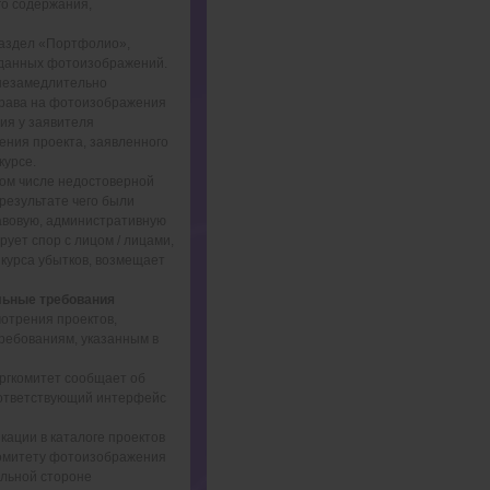
о содержания,
 раздел «Портфолио»,
е данных фотоизображений.
 незамедлительно
права на фотоизображения
вия у заявителя
ния проекта, заявленного
курсе.
том числе недостоверной
результате чего были
авовую, административную
рует спор с лицом / лицами,
нкурса убытков, возмещает
ельные требования
мотрения проектов,
требованиям, указанным в
Оргкомитет сообщает об
оответствующий интерфейс
икации в каталоге проектов
комитету фотоизображения
альной стороне