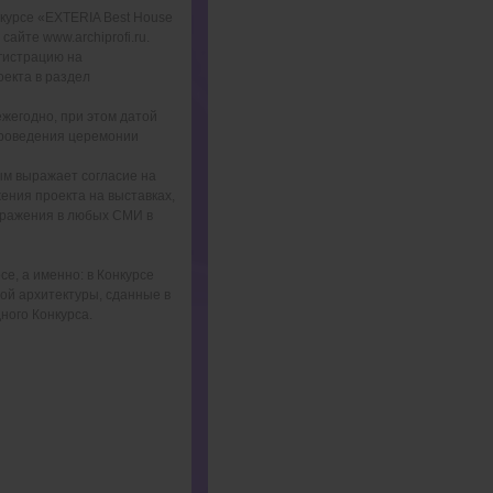
нкурсе «EXTERIA Best House
а сайте
www.archiprofi.ru
.
гистрацию на
оекта в раздел
жегодно, при этом датой
проведения церемонии
мым выражает согласие на
ения проекта на выставках,
бражения в любых СМИ в
се, а именно: в Конкурсе
ой архитектуры, сданные в
ного Конкурса.