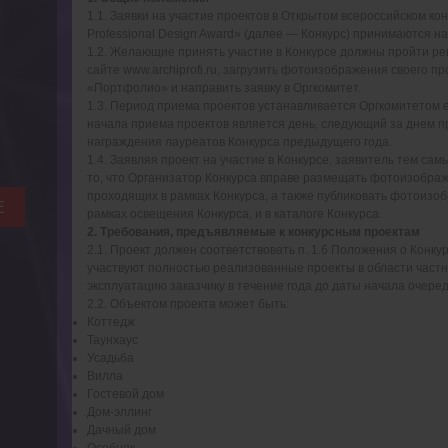
1.1. Заявки на участие проектов в Открытом всероссийском ко
Professional Design Award» (далее — Конкурс) принимаются н
1.2. Желающие принять участие в Конкурсе должны пройти ре
сайте
www.archiprofi.ru
, загрузить фотоизображения своего пр
«Портфолио» и направить заявку в Оргкомитет.
1.3. Период приема проектов устанавливается Оргкомитетом е
начала приема проектов является день, следующий за днем 
награждения лауреатов Конкурса предыдущего года.
1.4. Заявляя проект на участие в Конкурсе, заявитель тем са
то, что Организатор Конкурса вправе размещать фотоизображ
проходящих в рамках Конкурса, а также публиковать фотоизо
Е
рамках освещения Конкурса, и в каталоге Конкурса.
2. Требования, предъявляемые к конкурсным проектам
2.1. Проект должен соответствовать п. 1.6 Положения о Конкур
участвуют полностью реализованные проекты в области частн
эксплуатацию заказчику в течение года до даты начала очеред
2.2. Объектом проекта может быть:
Коттедж
Таунхаус
Усадьба
Вилла
Гостевой дом
Дом-эллинг
Дачный дом