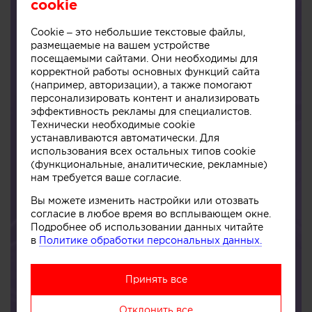
НОМИНАЦИИ КОНКУРСА
cookie
Cookie – это небольшие текстовые файлы,
Разделы профессиональных
размещаемые на вашем устройстве
номинаций
посещаемыми сайтами. Они необходимы для
- Традиции
корректной работы основных функций сайта
- Новаторство
(например, авторизации), а также помогают
Каждый из разделов включает в себя теги-номинации (по
персонализировать контент и анализировать
функциональному предназначению объекта):
эффективность рекламы для специалистов.
Коттедж
Технически необходимые cookie
Таунхаус
устанавливаются автоматически. Для
Усадьба
использования всех остальных типов cookie
Вилла
(функциональные, аналитические, рекламные)
Гостевой дом
нам требуется ваше согласие.
Дом-эллинг
Дачный дом
Вы можете изменить настройки или отозвать
Особняк
согласие в любое время во всплывающем окне.
Пляжное бунгало
Подробнее об использовании данных читайте
Павильон
в
Политике обработки персональных данных.
Дом-баня
Дом-мастерская (студия)
Гостевой дом
Принять все
Перечень является открытым, носит рекомендательный
характер.
Участник Конкурса самостоятельно определяет и
Отклонить все