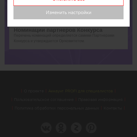
присваивает своему проекту наиболее подходящий тег(и).
При необходимости, участник может присвоить тег, не
Изменить настройки
включенный в указанный перечень. В этом случае Оргкомитет
принимает решение о включении / отказе включения тега в
перечень.
Номинации партнеров Конкурса
Перечень номинаций определяется самими Партнерами
Конкурса и утверждается Оргкомитетом.
О проекте
Аккаунт PROFI для специалистов
Пользовательское соглашение
Правовая информация
Политика обработки персональных данных
Контакты