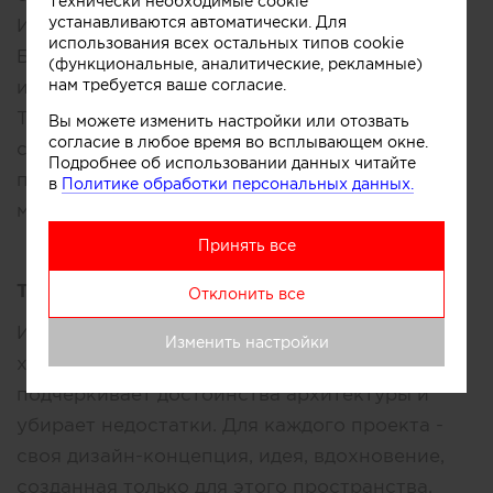
Технически необходимые cookie
устанавливаются автоматически. Для
ИФ дизайн (IF design).
использования всех остальных типов cookie
Бюро специализируется на элегантных
(функциональные, аналитические, рекламные)
нам требуется ваше согласие.
интерьерах вне времени и с характером.
Также проектируем предметы интерьера для
Вы можете изменить настройки или отозвать
согласие в любое время во всплывающем окне.
своих проектов и сотрудничаем с брендами-
Подробнее об использовании данных читайте
производителями оригинальной дизайн-
в
Политике обработки персональных данных.
мебели.
Принять все
Творческое кредо:
Отклонить все
Интерьер отражает образ человека, его
Изменить настройки
характер и стиль жизни. Интерьер
подчеркивает достоинства архитектуры и
убирает недостатки. Для каждого проекта -
своя дизайн-концепция, идея, вдохновение,
созданная только для этого пространства,