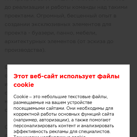
до реализации и работы команды над такими
проектами. Огромный, бесценный опыт в
создании эксклюзивных элементов для
проекта - буазери, панно, мебели,
архитектурных элементов (от эскиза до
производства).
С 2017 по 2020 года проектировала
Этот веб-сайт использует файлы
общественные интерьеры. Создание
cookie
интерьеров с ДНК бренда, создание
современных общественных пространств с
Cookie – это небольшие текстовые файлы,
новыми сценариями жизни. Сотрудничество
размещаемые на вашем устройстве
посещаемыми сайтами. Они необходимы для
с брендами, девелоперами.
корректной работы основных функций сайта
(например, авторизации), а также помогают
персонализировать контент и анализировать
С 2020 по настоящее время - дизайнер и
эффективность рекламы для специалистов.
основатель маленького интерьерного бюро