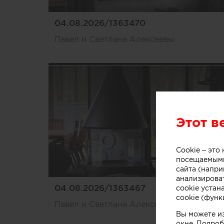
04.08.2026/1363470
Павел и Светлана Алексеевы
Этот в
Cookie – эт
посещаемыми
сайта (напри
анализирова
04.08.2026/1363467
cookie устан
cookie (функ
Павел и Светлана Алексеевы
Вы можете и
окне. Подроб