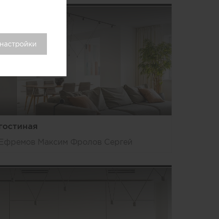
 настройки
гостиная
Ефремов Максим Фролов Сергей