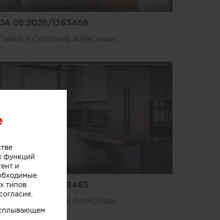
04.08.2026/1363468
Павел и Светлана Алексеевы
e
стве
х функций
тент и
еобходимые
04.08.2026/1363465
х типов
согласие.
Павел и Светлана Алексеевы
 всплывающем