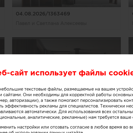
04.08.2026/1363469
Павел и Светлана Алексеевы
еб-сайт использует файлы cooki
о небольшие текстовые файлы, размещаемые на вашем устрой
 сайтами. Они необходимы для корректной работы основны
мер, авторизации), а также помогают персонализировать кон
ть эффективность рекламы для специалистов. Технически н
04.08.2026/1363466
авливаются автоматически. Для использования всех остальны
циональные, аналитические, рекламные) нам требуется ваше 
Павел и Светлана Алексеевы
зменить настройки или отозвать согласие в любое время во
нее об использовании данных читайте