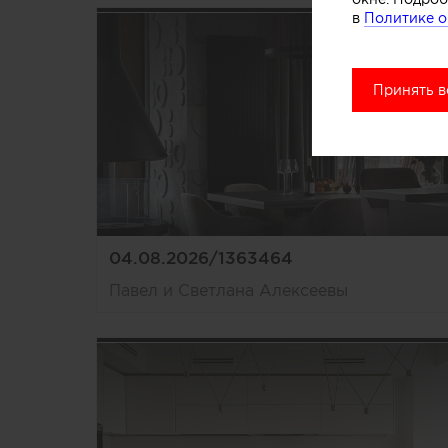
в
Политике о
Принять в
04.08.2026/1363464
Павел и Светлана Алексеевы