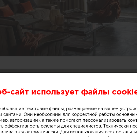
еб-сайт использует файлы cooki
о небольшие текстовые файлы, размещаемые на вашем устрой
 сайтами. Они необходимы для корректной работы основны
мер, авторизации), а также помогают персонализировать кон
ть эффективность рекламы для специалистов. Технически н
авливаются автоматически. Для использования всех остальны