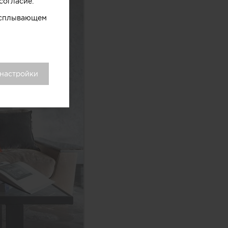
согласие.
 всплывающем
 настройки