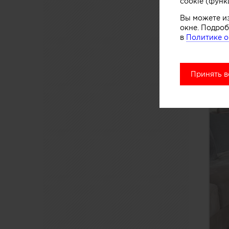
cookie (функ
Вы можете и
окне. Подроб
в
Политике о
Принять в