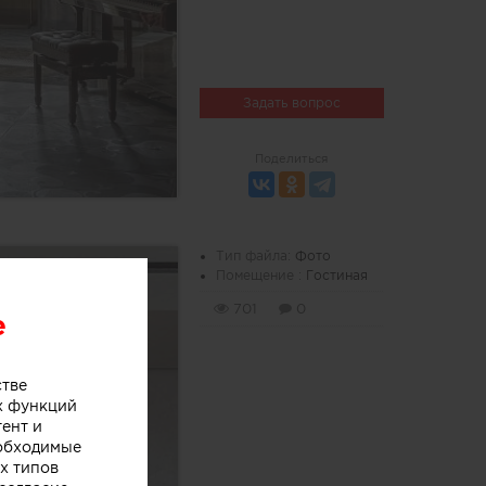
Задать вопрос
Поделиться
Тип файла:
Фото
Помещение :
Гостиная
701
0
e
стве
х функций
тент и
еобходимые
х типов