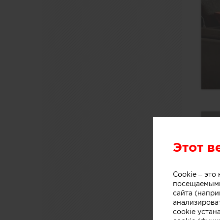
Этот в
Cookie – эт
посещаемыми
сайта (напри
анализирова
cookie устан