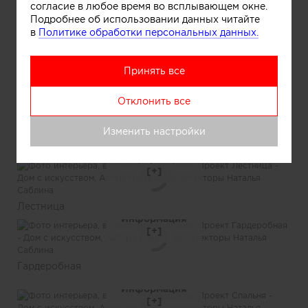
Информация
согласие в любое время во всплывающем окне.
Подробнее об использовании данных читайте
в
Политике обработки персональных данных.
Детская
Информация
Принять все
Ванная
Информация
Отклонить все
Изменить настройки
Ванная
Информация
Лестница
Информация
Гардеробная
Информация