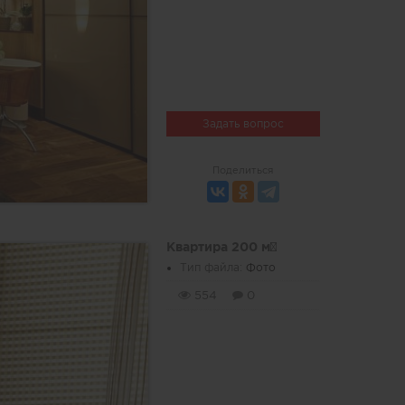
Задать вопрос
Поделиться
Квартира 200 м²
Тип файла:
Фото
554
0