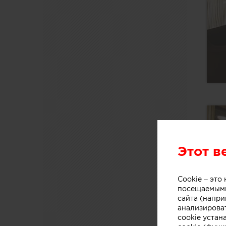
Этот в
Cookie – эт
посещаемыми
сайта (напри
анализирова
cookie устан