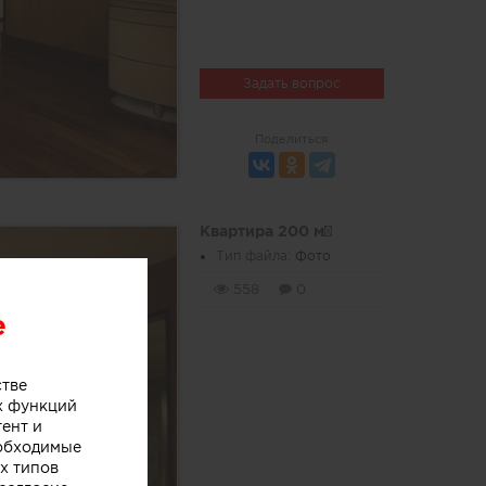
Задать вопрос
Поделиться
Квартира 200 м²
Тип файла:
Фото
558
0
e
стве
х функций
тент и
еобходимые
х типов