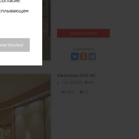
согласие.
 всплывающем
Задать вопрос
 настройки
Поделиться
Квартира 200 м²
Тип файла:
Фото
554
0