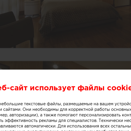
еб-сайт использует файлы cooki
о небольшие текстовые файлы, размещаемые на вашем устрой
 сайтами. Они необходимы для корректной работы основны
мер, авторизации), а также помогают персонализировать кон
ть эффективность рекламы для специалистов. Технически н
авливаются автоматически. Для использования всех остальны