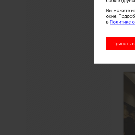
cookie (функ
Вы можете и
окне. Подроб
в
Политике о
Принять в