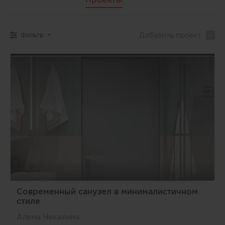
Добавить
проект
Фильтр
Современный санузел в минималистичном
стиле
Алена Чекалина