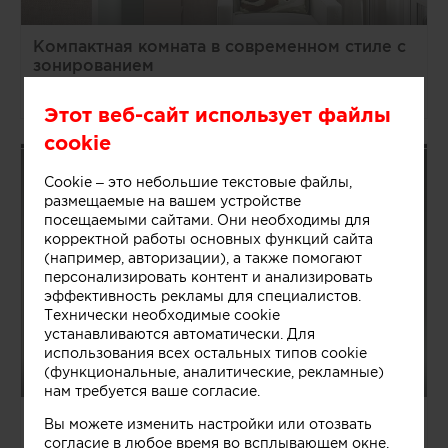
Компактная комната в современном стиле с
зонированием
Алена Чекалина
Этот веб-сайт использует файлы
cookie
Cookie – это небольшие текстовые файлы,
размещаемые на вашем устройстве
посещаемыми сайтами. Они необходимы для
корректной работы основных функций сайта
(например, авторизации), а также помогают
персонализировать контент и анализировать
эффективность рекламы для специалистов.
Технически необходимые cookie
устанавливаются автоматически. Для
использования всех остальных типов cookie
(функциональные, аналитические, рекламные)
нам требуется ваше согласие.
Компактная спальня в минималистичном
Вы можете изменить настройки или отозвать
стиле
согласие в любое время во всплывающем окне.