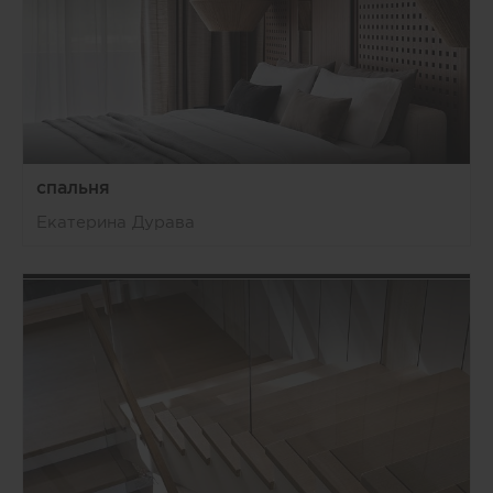
спальня
Екатерина Дурава