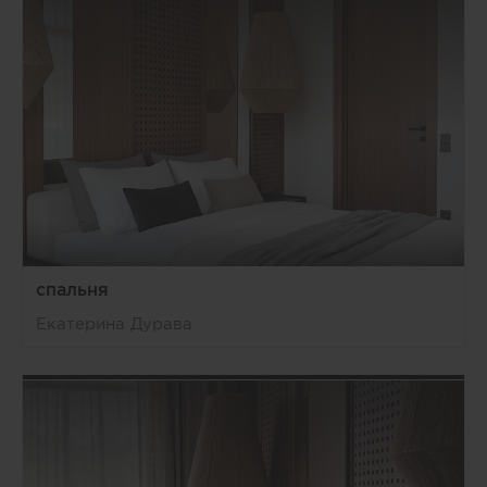
спальня
Екатерина Дурава