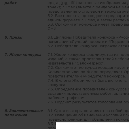
работ
eps, ai, jpg, tiff (растровые изображен
точек); 3DMax (вместе с рендером не ме
представление о стилевом и технологиче
5.2. Все проекты, прошедшие предварит
едином формате 3D Max, а затем распеча
5.3. Оргкомитет конкурса имеет право вы
СМИ.
6. Призы
6.1. Дипломы Победителя конкурса «Русски
номинации «Лучший проект» и "Подсвечни
6.2. Победители конкурса награждаются
7. Жюри конкурса
7.1. Жюри конкурса формируется из пре
изданий, а также производителей мебели
издательства "Салон-Пресс".
7.2. Оргкомитет конкурса координирует и
Количество членов Жюри определяет Орг
представителями учредителя конкурса.
7.4. В члены Жюри могут быть включены
конкурса.
7.5. Определение победителей конкурса
выставки представленных работ, органи
рабочим графиком.
7.6. Подсчет результатов голосования о
8. Заключительные
8.1. Организаторы оставляют за собой пр
положения
8.2. Извещение об изменении условий ил
предусмотренном для объявления конкур
8.3. Полное или частичное использовани
производиться исключительно с согласи