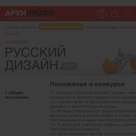
Главная
Новости
Положение о конкурсе
Общие сведения
Условия 
Контакты
Положение о конкурсе
1. Общие
1.1. Конкурс "Русский дизайн" (далее - 
положения
конкурсом в области предметного дизайн
1.2. Учредителем и организатором конку
дизайна и архитектурной среды
1.3. Конкурс проводится среди професси
архитектурных и дизайн-бюро, а также 
постоянными резидентами Российской Ф
1.4. В конкурсе участвуют работы, соо
Оргкомитетом конкурса.
1.5. Цели конкурса: выбор лучших проек