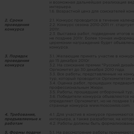
и возможная дальнейшая реализация ве
интерьера.
1.6. Возрастной ценз для соискателей ко
2. Сроки
2.1. Конкурс проводится в течение кален
проведения
2.2. Конкурс сезона 2010-2011 гг. старту
конкурса
2011г.
2.3. Выставка работ, подведение итогов
не позднее 2011г. Более точная информа
церемонии награждения будет объявлена
конкурса.
3. Порядок
3.1. Желающие принять участие в конкур
проведения
до 15 декабря 2010г.
конкурса
3.2. На соискание премии "Русский диза
Оргкомитет до 30 декабря 2010 года.
3.3. Все работы, представленные на кон
тур, который проводится Оргкомитетом к
3.4. Оценка работ, прошедших предвари
профессиональным Жюри.
3.5. Работы, прошедшие отборочный тур,
3.6. Победители конкурса объявляются н
определяет Оргкомитет, но не позднее 1 а
странице конкурса www.moscowisis.com.
4. Требования,
4.1. Для участия в конкурсе принимают
предъявляемые к
интерьера, а также разработки, на кото
работам
4.2. Работы должны быть формализованы
5. Формы подачи
5.1. На рассмотрение работы принимаютс