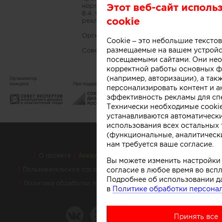
Этот веб-сайт исполь
норм.
8.4. Организаторы и спонсоры имеют пр
cookie
рекламно-информационных целях.
Оргкомитет конкурса.
Cookie – это небольшие тексто
размещаемые на вашем устройс
Совет экспертов интерьерного дизайна и
посещаемыми сайтами. Они не
корректной работы основных ф
(например, авторизации), а так
персонализировать контент и а
эффективность рекламы для сп
Технически необходимые cooki
устанавливаются автоматически
использования всех остальных 
(функциональные, аналитическ
нам требуется ваше согласие.
О проекте
Аккаунт PROFI для специалистов
Вы можете изменить настройки 
Пользовательское соглашение
согласие в любое время во всп
Правовая информация
Подробнее об использовании д
Политика обработки персональных данных
Контакты
в
Политике обработки персона
Принять все