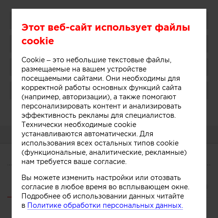
Поделиться
Этот веб-сайт использует файлы
cookie
Добавить в избранное
Cookie – это небольшие текстовые файлы,
Присоединиться
размещаемые на вашем устройстве
посещаемыми сайтами. Они необходимы для
корректной работы основных функций сайта
Поблагодарить
(например, авторизации), а также помогают
персонализировать контент и анализировать
Администратор:
Показать
эффективность рекламы для специалистов.
Технически необходимые cookie
устанавливаются автоматически. Для
О КОМПАНИИ
использования всех остальных типов cookie
(функциональные, аналитические, рекламные)
нам требуется ваше согласие.
О КОМПАНИИ
Вы можете изменить настройки или отозвать
Сегодня
Участники
Связанные компании
согласие в любое время во всплывающем окне.
Подробнее об использовании данных читайте
в
Политике обработки персональных данных.