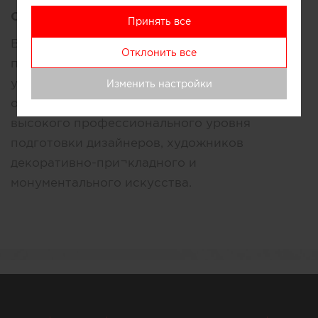
Описание:
Принять все
В настоящее время Строгановская Академия
Отклонить все
представляет собой хорошо организованное
учебное заведение, структура которого
Изменить настройки
отвечает всем требованиям обеспечения
высокого профессионального уровня
подготовки дизайнеров, художников
декоративно-при¬кладного и
монументального искусства.