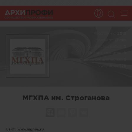
Работаем c:
2013
На сайте:
13 лет
Количество работ:
0
Оценка клиентов:
0
Оценка специалистов:
3
Участники:
128
МГХПА им. Строганова
Сайт:
www.mghpu.ru