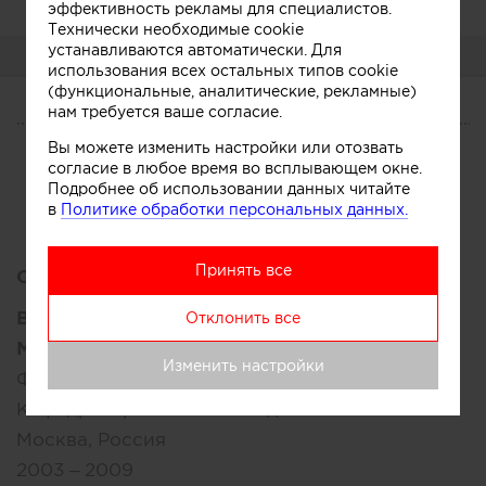
эффективность рекламы для специалистов.
Технически необходимые cookie
устанавливаются автоматически. Для
О СЕБЕ
использования всех остальных типов cookie
(функциональные, аналитические, рекламные)
нам требуется ваше согласие.
О СЕБЕ
Вы можете изменить настройки или отозвать
CV
согласие в любое время во всплывающем окне.
Подробнее об использовании данных читайте
в
Политике обработки персональных данных.
Принять все
Образование:
Высшее:
Отклонить все
МГХПА им. Строганова
Изменить настройки
Факультет:
дизайн
Кафедра:
промышленный дизайн
Москва, Россия
2003 – 2009