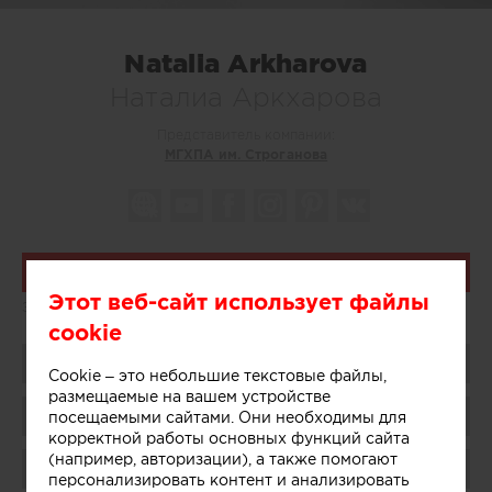
Natalia Arkharova
Наталиа Аркхарова
Представитель компании:
МГХПА им. Строганова
Связаться
Этот веб-сайт использует файлы
Знание языков:
Итальянский
cookie
Поделиться
Cookie – это небольшие текстовые файлы,
размещаемые на вашем устройстве
Сохранить в избранное
посещаемыми сайтами. Они необходимы для
корректной работы основных функций сайта
(например, авторизации), а также помогают
Поблагодарить
персонализировать контент и анализировать