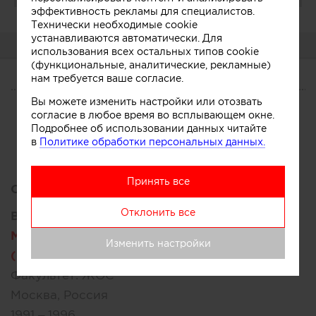
эффективность рекламы для специалистов.
Технически необходимые cookie
устанавливаются автоматически. Для
О СЕБЕ
использования всех остальных типов cookie
(функциональные, аналитические, рекламные)
нам требуется ваше согласие.
О СЕБЕ
Вы можете изменить настройки или отозвать
согласие в любое время во всплывающем окне.
CV
Услуги
Участник
Подробнее об использовании данных читайте
в
Политике обработки персональных данных.
Принять все
Образование:
Отклонить все
Высшее:
Московский архитектурный институт
Изменить настройки
(государственная академия) (МАРХИ)
Факультет:
ЖОС
Москва, Россия
1991 – 1996