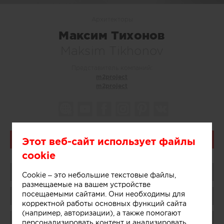
Архитекторы
Максим Тихонов
Maksim Tikhonov
Представитель компаний:
m2project
m2project
Этот веб-сайт использует файлы
Связаться
cookie
Поделиться
Cookie – это небольшие текстовые файлы,
размещаемые на вашем устройстве
посещаемыми сайтами. Они необходимы для
Сохранить в избранное
корректной работы основных функций сайта
(например, авторизации), а также помогают
Поблагодарить
персонализировать контент и анализировать