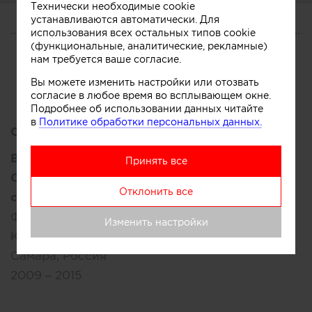
Технически необходимые cookie
устанавливаются автоматически. Для
использования всех остальных типов cookie
О СЕБЕ
(функциональные, аналитические, рекламные)
нам требуется ваше согласие.
CV
Участник
Сотрудничество
Вы можете изменить настройки или отозвать
согласие в любое время во всплывающем окне.
Подробнее об использовании данных читайте
в
Политике обработки персональных данных.
Образование:
Высшее:
Принять все
Самарский государственный архитектурно-
Отклонить все
строительный университет (СГАСУ)
Факультет:
Архитектурный
Изменить настройки
Кафедра:
АЖОЗ
Самара, Россия
2009 – 2015