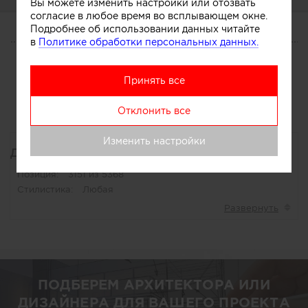
Вы можете изменить настройки или отозвать
согласие в любое время во всплывающем окне.
Подробнее об использовании данных читайте
О СЕБЕ
в
Политике обработки персональных данных.
Услуги
Участник
Сотрудничество
Принять все
Отклонить все
Основная специализация
Изменить настройки
Дизайнеры
Позиция:
3151 из 5368
Стилистика:
Любая
ПОДБЕРЕМ АРХИТЕКТОРА ИЛИ
ДИЗАЙНЕРА ДЛЯ ВАШЕГО ПРОЕКТА