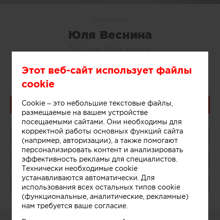
Дизайнеры
Юля Веснина
Yulya Vesnina
Этот веб-сайт использует файлы
cookie
Cookie – это небольшие текстовые файлы,
Связаться
размещаемые на вашем устройстве
посещаемыми сайтами. Они необходимы для
корректной работы основных функций сайта
Поделиться
(например, авторизации), а также помогают
персонализировать контент и анализировать
эффективность рекламы для специалистов.
Сохранить в избранное
Технически необходимые cookie
устанавливаются автоматически. Для
Поблагодарить
использования всех остальных типов cookie
(функциональные, аналитические, рекламные)
нам требуется ваше согласие.
О СЕБЕ