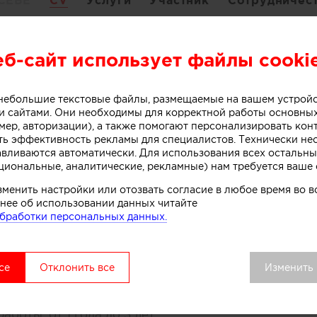
СЕБЕ
CV
Услуги
Участник
Сотрудничес
еб-сайт использует файлы cooki
е-специальное:
 дизайна интерьера "Детали"
о небольшие текстовые файлы, размещаемые на вашем устрой
а, Россия
 сайтами. Они необходимы для корректной работы основны
 2012
мер, авторизации), а также помогают персонализировать кон
ть эффективность рекламы для специалистов. Технически н
авливаются автоматически. Для использования всех остальны
е:
циональные, аналитические, рекламные) нам требуется ваше 
вский государственный университет дизайна и т
зменить настройки или отозвать согласие в любое время во
а, Россия
нее об использовании данных читайте
бработки персональных данных.
 2011
ее место работы:
се
Отклонить все
Изменить
ON STUDIO
, Россия, Москва
ость:
Дизайнер
работы:
от 1 года до 3 лет