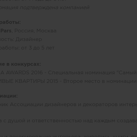
мация подтверждена компанией
работы:
 Pars
, Россия, Москва
ость:
Дизайнер
работы:
от 3 до 5 лет
ие в конкурсах:
IA AWARDS 2016 - Специальная номинация "Самый 
ВЫЕ КВАРТИРЫ 2015 - Второе место в номинации 
иации:
ник Ассоциации дизайнеров и декораторов интер
а с душой и ответственностью над каждым создав
н и декорирование интерьера, живопись, книги, п