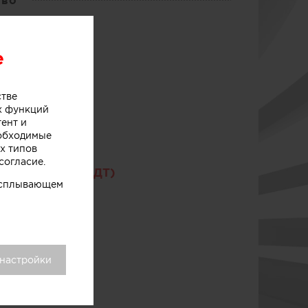
тво
e
стве
х функций
тент и
еобходимые
х типов
согласие.
ехнологии (МГУДТ)
 всплывающем
 настройки