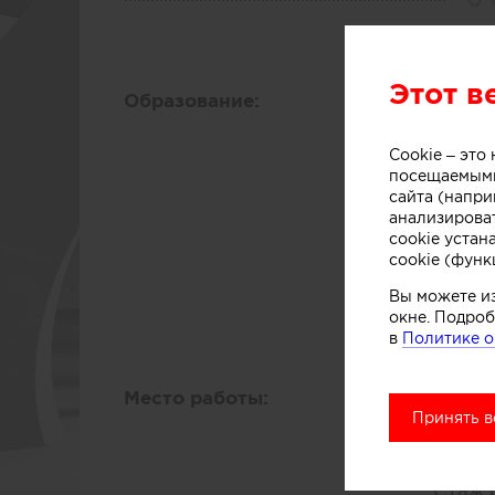
О 
Этот в
Образование:
Средн
Школа
Cookie – эт
Москв
посещаемыми
2011 –
сайта (напри
анализирова
cookie устан
Высше
cookie (функ
Моско
Вы можете и
Москв
окне. Подроб
в
Политике о
2006 –
Место работы:
Текущ
Принять в
MARI
Должн
Стаж 