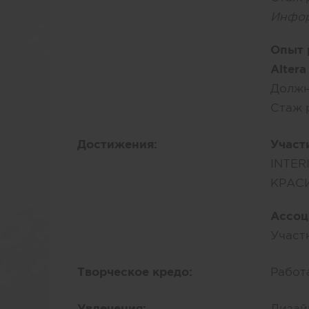
Инфор
Опыт 
Altera
Должн
Стаж 
Достижения:
Участ
INTER
КРАСИ
Ассоц
Участ
Творческое кредо:
Работ
Увлечения:
Дизай