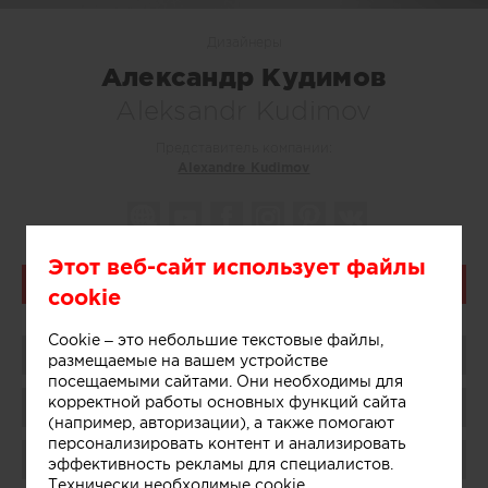
Дизайнеры
Александр Кудимов
Aleksandr Kudimov
Представитель компании:
Alexandre Kudimov
Этот веб-сайт использует файлы
Связаться
cookie
Cookie – это небольшие текстовые файлы,
Поделиться
размещаемые на вашем устройстве
посещаемыми сайтами. Они необходимы для
корректной работы основных функций сайта
Сохранить в избранное
(например, авторизации), а также помогают
персонализировать контент и анализировать
Поблагодарить
эффективность рекламы для специалистов.
Технически необходимые cookie