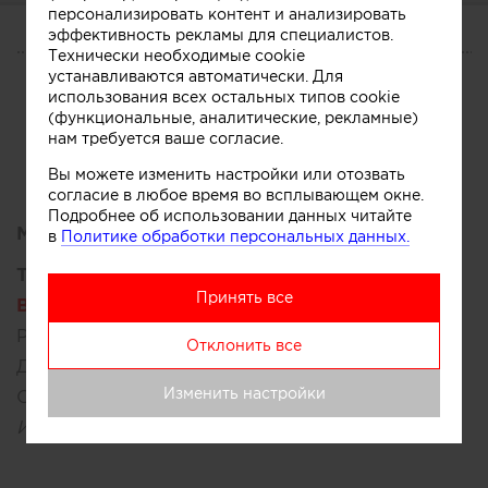
персонализировать контент и анализировать
эффективность рекламы для специалистов.
О СЕБЕ
Технически необходимые cookie
устанавливаются автоматически. Для
CV
Услуги
Участник
использования всех остальных типов cookie
(функциональные, аналитические, рекламные)
нам требуется ваше согласие.
Вы можете изменить настройки или отозвать
согласие в любое время во всплывающем окне.
Подробнее об использовании данных читайте
Место работы:
в
Политике обработки персональных данных.
Текущее место работы:
Принять все
Высшая Школа Средового Дизайна МАРХИ
,
Россия, Москва
Отклонить все
Должность:
главный специалист ВШСД
Изменить настройки
Стаж работы:
от 3 до 5 лет
Информация подтверждена компанией