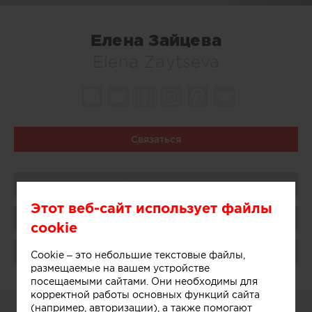
Елена Зайцева
Elena Zaytseva
Связаться
Поделиться
Этот веб-сайт использует файлы
Сохранить в избранное
cookie
Поблагодарить
Cookie – это небольшие текстовые файлы,
размещаемые на вашем устройстве
посещаемыми сайтами. Они необходимы для
корректной работы основных функций сайта
О СЕБЕ
(например, авторизации), а также помогают