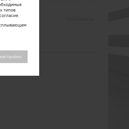
еобходимые
х типов
согласие.
истика
Стоимость
 всплывающем
 настройки