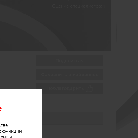
Оценка специалистов:
1
Поделиться
Сохранить в избранное
Поблагодарить
e
стве
х функций
тент и