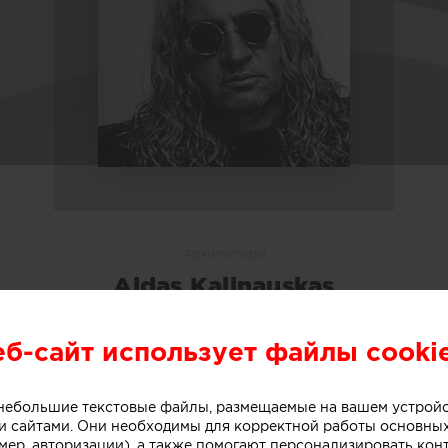
Архитекторы
Aidas Kalinauskas
Аидас Калинаускас
еб-сайт использует файлы cooki
О СЕБЕ
ПОРТФОЛИО
/1
о небольшие текстовые файлы, размещаемые на вашем устрой
 сайтами. Они необходимы для корректной работы основны
мер, авторизации), а также помогают персонализировать кон