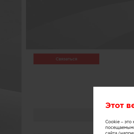
Связаться
Этот в
Cookie – эт
посещаемыми
сайта (напри