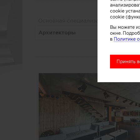
анализирова
cookie устан
cookie (функ
Основная специализация
Вы можете и
Архитекторы
окне. Подроб
в
Политике о
Принять в