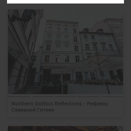
Northern Gothics Reflections - Рефлекс
Северной Готики