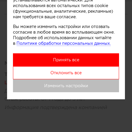
использования всех остальных типов cookie
(функциональные, аналитические, рекламные)
О СЕБЕ
нам требуется ваше согласие.
CV
Участник
Сотрудничество
Вы можете изменить настройки или отозвать
согласие в любое время во всплывающем окне.
Подробнее об использовании данных читайте
в
Политике обработки персональных данных.
Принять все
Место работы:
Отклонить все
Текущее место работы:
Lava Ceramics Design
, Россия, Москва
Изменить настройки
Должность:
Генеральный директор
Стаж работы:
от 1 года до 3 лет
Информация подтверждена компанией