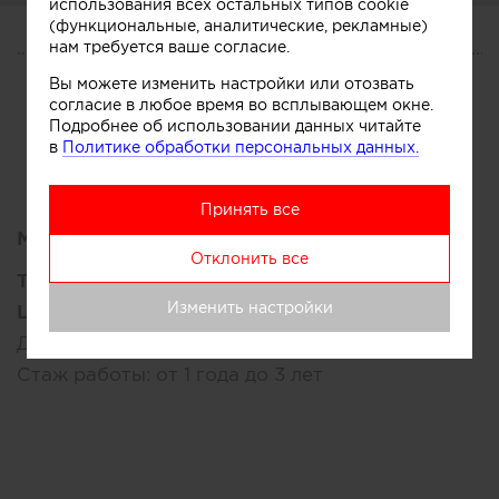
использования всех остальных типов cookie
(функциональные, аналитические, рекламные)
нам требуется ваше согласие.
О СЕБЕ
Вы можете изменить настройки или отозвать
CV
Участник
согласие в любое время во всплывающем окне.
Подробнее об использовании данных читайте
в
Политике обработки персональных данных.
Принять все
Место работы:
Отклонить все
Текущее место работы:
Изменить настройки
Lava Ceramics Design
, Россия, Москва
Должность:
менеджер
Стаж работы:
от 1 года до 3 лет