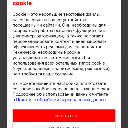
cookie
Cookie – это небольшие текстовые файлы,
размещаемые на вашем устройстве
посещаемыми сайтами. Они необходимы для
корректной работы основных функций сайта
(например, авторизации), а также помогают
персонализировать контент и анализировать
эффективность рекламы для специалистов.
Технически необходимые cookie
устанавливаются автоматически. Для
'Лучший интерьер с обложки 2018г'
использования всех остальных типов cookie
журнала Salon.
(функциональные, аналитические, рекламные)
Главная интрига года 2018 года раскрыта! Стали
нам требуется ваше согласие.
известны имена архитекторов и дизайнеров, чьи
Вы можете изменить настройки или отозвать
проекты журналы SALON-interior и «Идеи Вашего
согласие в любое время во всплывающем окне.
дома» признали...
далее
Подробнее об использовании данных читайте
4782
0
0
0
в
Политике обработки персональных данных.
Принять все