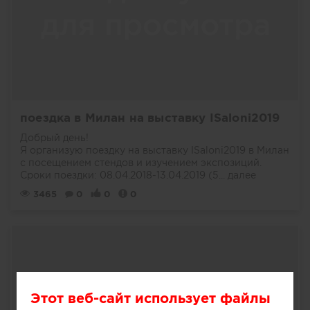
поездка в Милан на выставку ISaloni2019
Добрый день!
Я организую поездку на выставку ISaloni2019 в Милан
с посещением стендов и изучением экспозиций.
Сроки поездки: 08.04.2018-13.04.2019 (5...
далее
3465
0
0
0
Этот веб-сайт использует файлы