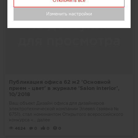
Отклонить все
Изменить настройки
Публикация офиса 62 м2 'Основной
прием - цвет' в журнале 'Salon interior',
10/2018
Ваш объект Дизайн офиса для дизайнеров
электротехнической компании Элевел (заявка №
6751), стал номинантом Открытого всероссийского
конкурса «...
далее
4624
0
0
0