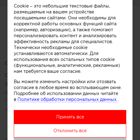
Cookie – это небольшие текстовые файлы,
размещаемые на вашем устройстве
посещаемыми сайтами. Они необходимы для
О СЕБЕ
корректной работы основных функций сайта
(например, авторизации), а также помогают
CV
Услуги
персонализировать контент и анализировать
эффективность рекламы для специалистов.
Технически необходимые cookie
устанавливаются автоматически. Для
использования всех остальных типов cookie
Образование:
(функциональные, аналитические, рекламные)
нам требуется ваше согласие.
Средне-специальное:
Вы можете изменить настройки или отозвать
Художественный колледж
согласие в любое время во всплывающем окне.
Факультет:
графический дизайн и реклама
Подробнее об использовании данных читайте
в
Политике обработки персональных данных.
Пермь, Россия
1986 – 1989
Принять все
Отклонить все