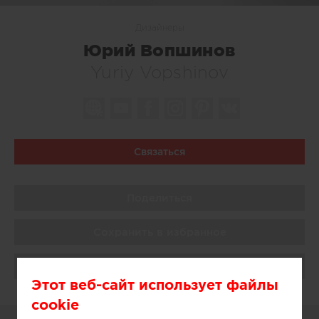
Дизайнеры
Юрий Вопшинов
Yuriy Vopshinov
Связаться
Поделиться
Сохранить в избранное
Поблагодарить
Этот веб-сайт использует файлы
cookie
О СЕБЕ