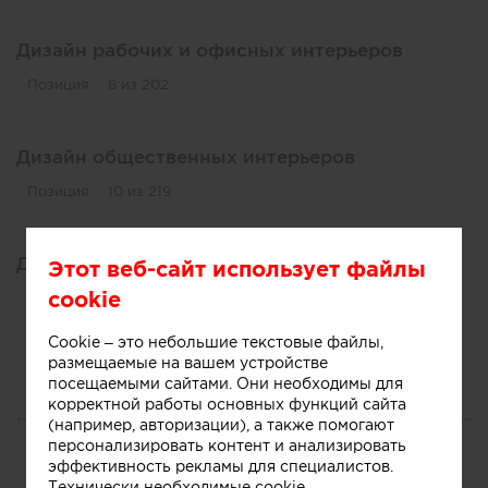
Дизайн рабочих и офисных интерьеров
Позиция:
8 из 202
Дизайн общественных интерьеров
Позиция:
10 из 219
Дизайн жилых интерьеров
Этот веб-сайт использует файлы
cookie
Позиция:
12 из 246
Cookie – это небольшие текстовые файлы,
размещаемые на вашем устройстве
посещаемыми сайтами. Они необходимы для
корректной работы основных функций сайта
БЛОГ
(например, авторизации), а также помогают
персонализировать контент и анализировать
Публикации
эффективность рекламы для специалистов.
Технически необходимые cookie