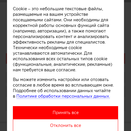
Cookie – это небольшие текстовые файлы,
размещаемые на вашем устройстве
Надежда Неслуховская
посещаемыми сайтами. Они необходимы для
Nadezhda Neslukhovskaya
корректной работы основных функций сайта
(например, авторизации), а также помогают
персонализировать контент и анализировать
эффективность рекламы для специалистов.
Технически необходимые cookie
устанавливаются автоматически. Для
Связаться
использования всех остальных типов cookie
(функциональные, аналитические, рекламные)
нам требуется ваше согласие.
Поделиться
Вы можете изменить настройки или отозвать
согласие в любое время во всплывающем окне.
Подробнее об использовании данных читайте
Сохранить в избранное
в
Политике обработки персональных данных.
Поблагодарить
Принять все
Отклонить все