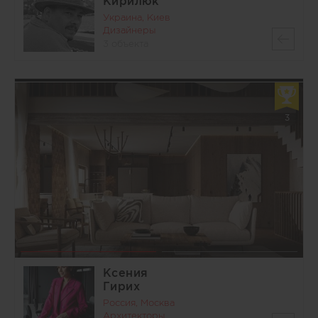
Кирилюк
Украина, Киев
Дизайнеры
3 объекта
3
Ксения
Гирих
Россия, Москва
Архитекторы