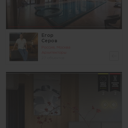
Егор
Серов
Россия, Москва
Архитекторы
27 объектов
2
2