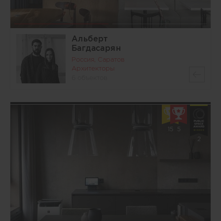
Альберт
Багдасарян
Россия, Саратов
Архитекторы
6 объектов
15
5
2