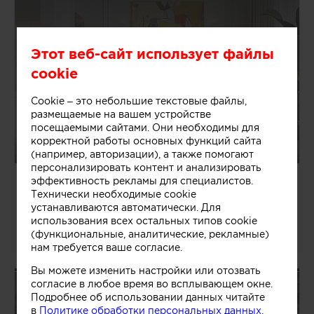
Этот веб-сайт использует файлы
cookie
Cookie – это небольшие текстовые файлы,
размещаемые на вашем устройстве
посещаемыми сайтами. Они необходимы для
корректной работы основных функций сайта
(например, авторизации), а также помогают
персонализировать контент и анализировать
Екатерина
эффективность рекламы для специалистов.
Логвинова
Технически необходимые cookie
устанавливаются автоматически. Для
Россия, Санкт-Петербург
Дизайнеры
использования всех остальных типов cookie
9 объектов
(функциональные, аналитические, рекламные)
нам требуется ваше согласие.
Вы можете изменить настройки или отозвать
согласие в любое время во всплывающем окне.
Подробнее об использовании данных читайте
в
Политике обработки персональных данных.